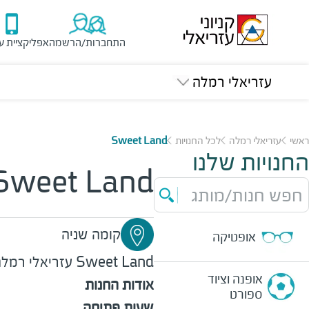
התחברות/הרשמה
אפליקציית ע
עזריאלי רמלה
ראשי
עזריאלי רמלה
לכל החנויות
Sweet Land
החנויות שלנו
Sweet Land
חפש חנות/מותג
קומה שניה
אופטיקה
Sweet Land
עזריאלי רמל
אופנה וציוד
אודות החנות
ספורט
שעות פתיחה