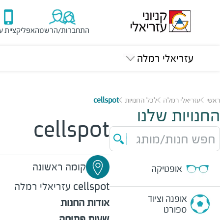
התחברות/הרשמה
אפליקציית ע
עזריאלי רמלה
ראשי
עזריאלי רמלה
לכל החנויות
cellspot
החנויות שלנו
cellspot
חפש חנות/מותג
קומה ראשונה
אופטיקה
cellspot
עזריאלי רמלה
אופנה וציוד
אודות החנות
ספורט
שעות פתיחה