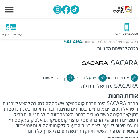
אפליקציית עזריאלי
עזריאלי גיפטקארד
ראשי
עזריאלי רמלה
לכל החנויות
SACARA
>
>
>
חזרה לרשימת החנויות
SACARA
08-9169175
הצג על המפה
קומה ראשונה
SACARA
עזריאלי רמלה
אודות החנות
חברת SACARA הינה חברת קוסמטיקה ששמה לה למטרה להציע לצרכנית
הישראלית מוצרים איכותיים ובמחירים נוחים. החברה הוקמה בשנת 2013 ותוך
זמן קצר הקימה רשת סניפים ברחבי הארץ המונה כ-33 חנויות. תמהיל
המוצרים הרחב של החברה מכיל מוצרי קוסמטיקה, טואלטיקה, אקססורייז
ומוצרי טיפוח לשיער ולציפורניים המעניק ללקוחותיה לווי יום יומי צמוד
בשמירת הטיפוח האישי וחיזוק ההרגשה הטובה לאורך כל היום