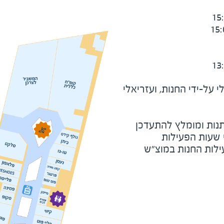
על-ידי החנות, ועזריאלי
נות ומומלץ להתעדכן
י שעות הפעילות
ילות החנות במוצ"ש