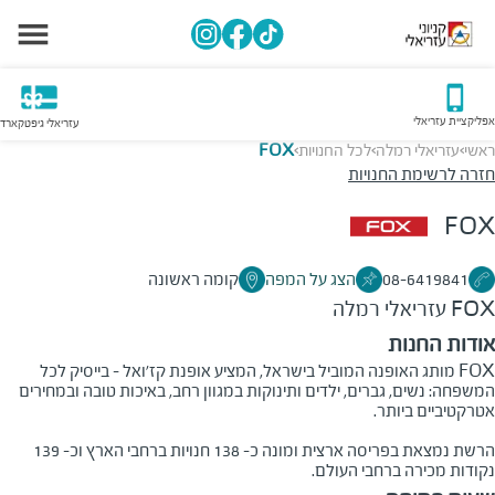
אפליקציית עזריאלי
עזריאלי גיפטקארד
ראשי
עזריאלי רמלה
לכל החנויות
FOX
>
>
>
חזרה לרשימת החנויות
FOX
08-6419841
הצג על המפה
קומה ראשונה
FOX
עזריאלי רמלה
אודות החנות
FOX מותג האופנה המוביל בישראל, המציע אופנת קז'ואל - בייסיק לכל
המשפחה: נשים, גברים, ילדים ותינוקות במגוון רחב, באיכות טובה ובמחירים
אטרקטיביים ביותר.
הרשת נמצאת בפריסה ארצית ומונה כ- 138 חנויות ברחבי הארץ וכ- 139
נקודות מכירה ברחבי העולם.