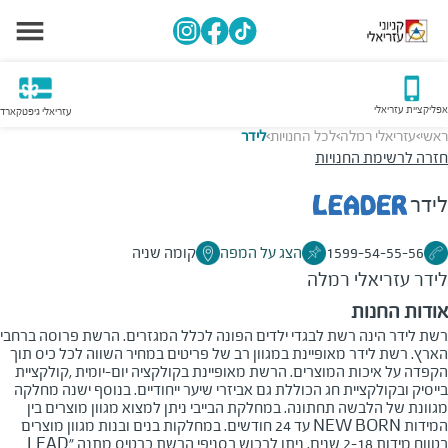
אפליקציית עזריאלי
עזריאלי גיפטקארד
ראשי
עזריאלי רמלה
לכל החנויות
לידר
>
>
>
חזרה לרשימת החנויות
לידר
1599-54-55-56
הצג על המפה
קומה שניה
לידר
עזריאלי רמלה
אודות החנות
רשת לידר הינה רשת לבגדי ילדים הפונה לכלל המגזרים. הרשת פרוסה ברחבי
הארץ. רשת לידר מאופיינת במגוון רב של פריטים במחיר השווה לכל כיס תוך
הקפדה על איכות המוצרים. הרשת מאופיינת בקולקציה יום-יומית ,קולקציית
בייסיק ובקולקציית חג הכוללת גם אביזרי שיער ייחודיים. בנוסף ישנה מחלקה
מגוונת של הלבשה תחתונה. במחלקת הבייבי ניתן למצוא מגוון מוצרים בין
המידות
NEW BORN
עד 24 חודשים. במחלקות בנים ובנות מגוון מוצרים
בטווח מידות 2-18 שנים. ניתן לרכוש בסניפי הרשת כרטיס מתנה "
LEAD