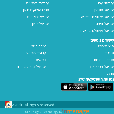
עזריאלי עכו
עזריאלי ראשונים
עזריאלי מודיעין
מרכז העסקים חולון
עזריאלי אאוטלט הרצליה
עזריאלי מול הים
עזריאלי חיפה
עזריאלי טאון
עזריאלי אאוטלט אור יהודה
קישורים נוספים
תנאי שימוש
יצירת קשר
נגישות
קבוצת עזריאלי
מדיניות פרטיות
דרושים
עזריאלי גיפטקארד
עזריאלי גיפטקארד חבר‎
מבצעים
נסו את האפליקציה שלנו
Azrieli
All rights reserved |
UI / Design / Technology by