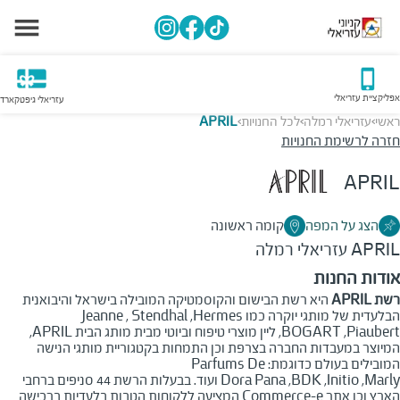
אפליקציית עזריאלי
עזריאלי גיפטקארד
ראשי
עזריאלי רמלה
לכל החנויות
APRIL
>
>
>
חזרה לרשימת החנויות
APRIL
הצג על המפה
קומה ראשונה
APRIL
עזריאלי רמלה
אודות החנות
רשת
APRIL
היא רשת הבישום והקוסמטיקה המובילה בישראל והיבואנית
הבלעדית של מותגי יוקרה כמו
Hermes
,
Stendhal
,
Jeanne
Piaubert
,
BOGART
, ליין מוצרי טיפוח וביוטי מבית מותג הבית
APRIL
,
המיוצר במעבדות החברה בצרפת וכן התמחות בקטגוריית מותגי הנישה
המובילים בעולם כדוגמת:
Parfums De
Marly
,
Initio
,
BDK
,
Pana
Dora
ועוד. בבעלות הרשת 44 סניפים ברחבי
הארץ וכן אתר
e
-
Commerce
המציעה ללקוחות הטבות בלעדיות ברכישה