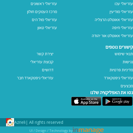
עזריאלי עכו
עזריאלי ראשונים
עזריאלי מודיעין
מרכז העסקים חולון
עזריאלי אאוטלט הרצליה
עזריאלי מול הים
עזריאלי חיפה
עזריאלי טאון
עזריאלי אאוטלט אור יהודה
קישורים נוספים
תנאי שימוש
יצירת קשר
נגישות
קבוצת עזריאלי
מדיניות פרטיות
דרושים
עזריאלי גיפטקארד
עזריאלי גיפטקארד חבר‎
מבצעים
נסו את האפליקציה שלנו
Azrieli
All rights reserved |
UI / Design / Technology by