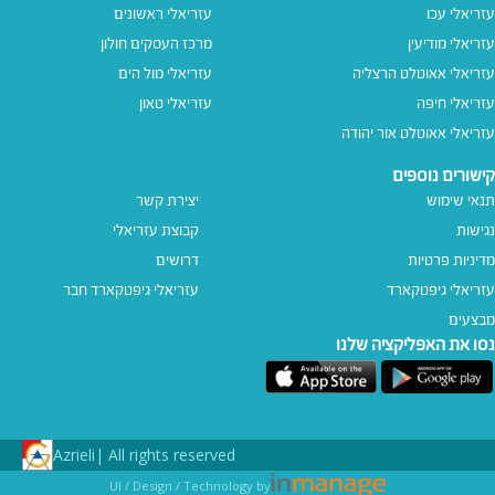
עזריאלי עכו
עזריאלי ראשונים
עזריאלי מודיעין
מרכז העסקים חולון
עזריאלי אאוטלט הרצליה
עזריאלי מול הים
עזריאלי חיפה
עזריאלי טאון
עזריאלי אאוטלט אור יהודה
קישורים נוספים
תנאי שימוש
יצירת קשר
נגישות
קבוצת עזריאלי
מדיניות פרטיות
דרושים
עזריאלי גיפטקארד
עזריאלי גיפטקארד חבר‎
מבצעים
נסו את האפליקציה שלנו
Azrieli
All rights reserved |
UI / Design / Technology by