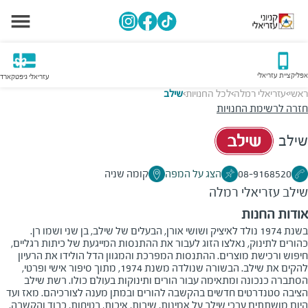
אפליקציית עזריאלי
עזריאלי גיפטקארד
ראשי
עזריאלי רמלה
לכל החנויות
שילב
>
>
>
חזרה לרשימת החנויות
שילב
08-9168520
הצג על המפה
קומה שניה
שילב
עזריאלי רמלה
אודות החנות
בשנת 1974 נולד לאיציק ושושי אורן, הבעלים של שילב, בן שני ושמו רן.
כהורים לתינוק, נאלצו הזוג לעבור את ההתנסות המייגעת של כיתות רגליים,
חיפוש ורכישת מוצרים. ההתנסות המפרכת והמגוון הדל הולידו את הרעיון
להקים את שילב. הבשורה שנולדה משנת 1974, מתוך סיפור אישי ופרטי,
הסתברה כנכונה ומתאימה עבור הורים ותינוקות בעולם כולו. רשת שילב
הציבה סטנדרטים חדשים בהקשבה להורים ובמתן מענה לצורכיהם. מאז ועד
היום מושתתים ערכי שילב על אמינות, שירות, איכות, בטיחות, כבוד והקשבה,