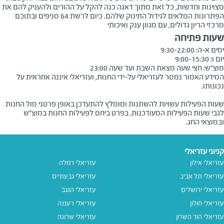
מצוינות וחדשות, כל זאת מתוך דאגה כנה להקל על ההורים ולהעניק להם את
הפתרונות המלאים לגידול התינוק שלהם. כיום לרשת 64 סניפים ובתוכם
מרכזי הריון גדולים, עם מגוון ענק ואיכותי
שעות פתיחה
מוצ״ש: חצי שעה מצאת השבת ועד שעה 23:00
המידע האמור נמסר לעזריאלי על-ידי החנות, ועזריאלי איננה אחראית על
שעות הפעילות עשויות להשתנות ומומלץ להתעדכן באופן פרטני מול החנות
לגבי שעות הפעילות המעודכנות, בפרט ביחס לפעילות החנות במוצ"ש
ובמוצאי החג.
קניוני עזריאלי
עזריאלי אילון
עזריאלי רמלה
עזריאלי תל אביב
עזריאלי גבעתיים
עזריאלי ירושלים
עזריאלי הנגב
עזריאלי חולון
עזריאלי רעננה
עזריאלי הוד השרון
עזריאלי שרונה