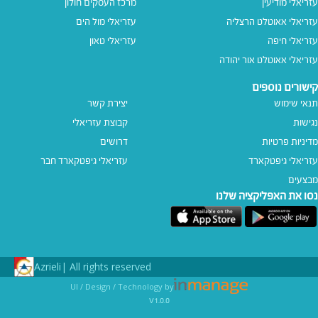
עזריאלי מודיעין
מרכז העסקים חולון
עזריאלי אאוטלט הרצליה
עזריאלי מול הים
עזריאלי חיפה
עזריאלי טאון
עזריאלי אאוטלט אור יהודה
קישורים נוספים
תנאי שימוש
יצירת קשר
נגישות
קבוצת עזריאלי
מדיניות פרטיות
דרושים
עזריאלי גיפטקארד
עזריאלי גיפטקארד חבר‎
מבצעים
נסו את האפליקציה שלנו
Azrieli
All rights reserved |
UI / Design / Technology by
v1.0.0