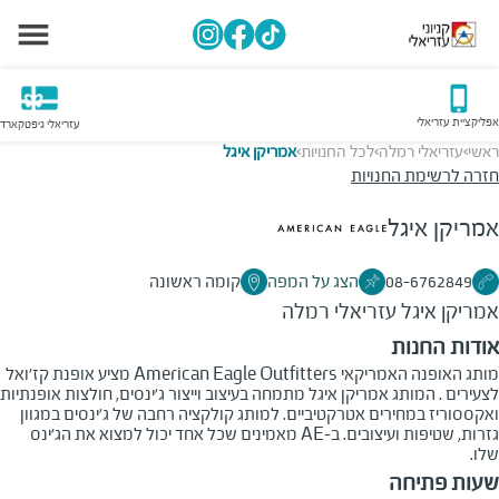
אפליקציית עזריאלי
עזריאלי גיפטקארד
ראשי
עזריאלי רמלה
לכל החנויות
אמריקן איגל
>
>
>
חזרה לרשימת החנויות
אמריקן איגל
08-6762849
הצג על המפה
קומה ראשונה
אמריקן איגל
עזריאלי רמלה
אודות החנות
מותג האופנה האמריקאי American Eagle Outfitters מציע אופנת קז'ואל
לצעירים . המותג אמריקן איגל מתמחה בעיצוב וייצור ג'ינסים, חולצות אופנתיות
ואקססוריז במחירים אטרקטיביים. למותג קולקציה רחבה של ג'ינסים במגוון
גזרות, שטיפות ועיצובים. ב-AE מאמינים שכל אחד יכול למצוא את הג'ינס
שלו.
שעות פתיחה