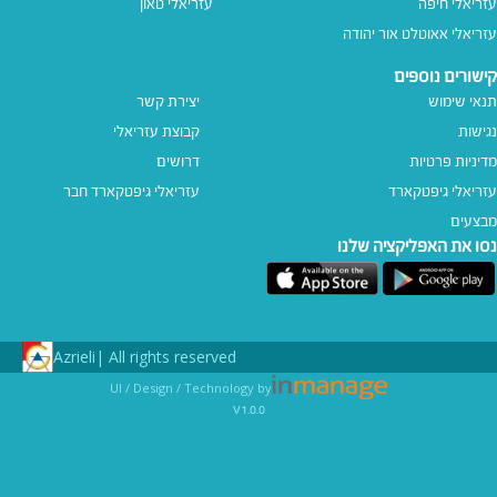
עזריאלי חיפה
עזריאלי טאון
עזריאלי אאוטלט אור יהודה
קישורים נוספים
תנאי שימוש
יצירת קשר
נגישות
קבוצת עזריאלי
מדיניות פרטיות
דרושים
עזריאלי גיפטקארד
עזריאלי גיפטקארד חבר‎
מבצעים
נסו את האפליקציה שלנו
Azrieli
All rights reserved |
UI / Design / Technology by
v1.0.0