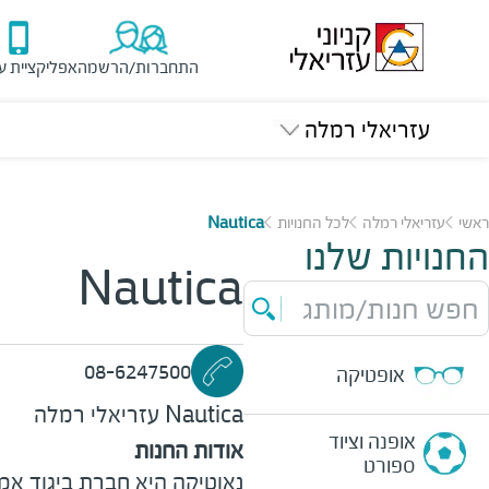
התחברות/הרשמה
אפליקציית ע
עזריאלי רמלה
ראשי
עזריאלי רמלה
לכל החנויות
Nautica
החנויות שלנו
Nautica
חפש חנות/מותג
08-6247500
אופטיקה
Nautica
עזריאלי רמלה
אופנה וציוד
אודות החנות
ספורט
נאוטיקה היא חברת ביגוד א