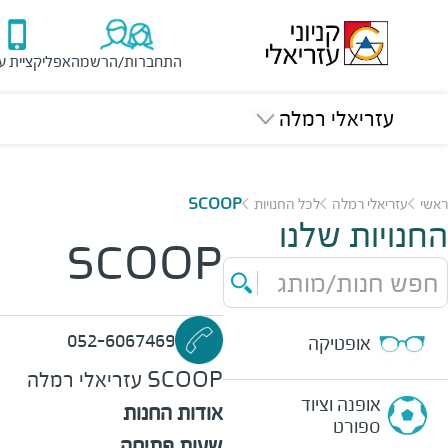
התחברות/הרשמה
אפליקציית ע
עזריאלי רמלה
ראשי
עזריאלי רמלה
לכל החנויות
SCOOP
החנויות שלנו
SCOOP
חפש חנות/מותג
052-6067469
אופטיקה
SCOOP
עזריאלי רמלה
אופנה וציוד
אודות החנות
ספורט
שעות פתיחה