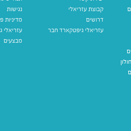
ם
קבוצת עזריאלי
נגישות
דרושים
מדיניות פ
עזריאלי ג
מבצעים
ם
לון
ם