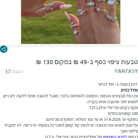
טבעות ציפוי כסף ב-49 ₪ במקום 130 ₪
FANTASY
דוכן בקומה 2- מול לנדוור
עמיד במים
אין כפל מבצעים והנחות, התמונה להמחשה בלבד, מוגבל להטבה אחת ללקוח, לא ניתן
לממש יותר מהטבה אחת בקנייה.
תקף בקניון עזריאלי אילון בלבד
100 קופונים במלאי
בתוקף עד 31.8.2026 או עד גמר המלאי, המוקדם מביניהם.
על מנת לממש את ההטבה יש להציג קוד קופון למוכר/ת במעמד הרכישה. לא יתקבלו
צילומי מסך.
בכפוף
לתנאי השימוש
של אפליקציית קניוני עזריאלי, ט.ל.ח