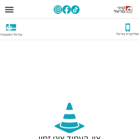
אפליקציית עזריאלי
עזריאלי גיפטקארד
אוי, העמוד אינו זמין