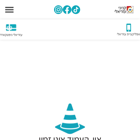
אפליקציית עזריאלי
עזריאלי גיפטקארד
אוי, העמוד אינו זמין