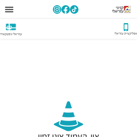
אפליקציית עזריאלי
עזריאלי גיפטקארד
אוי, העמוד אינו זמין