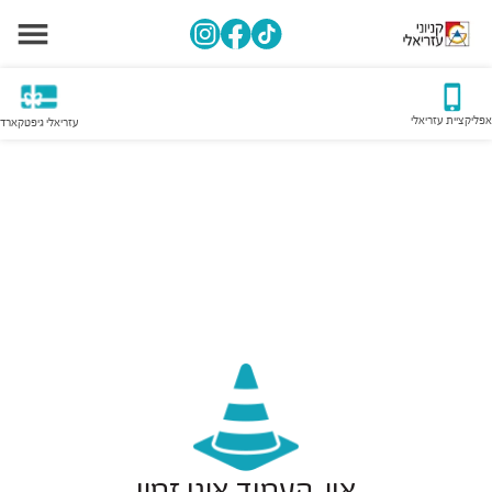
אפליקציית עזריאלי
עזריאלי גיפטקארד
אוי, העמוד אינו זמין