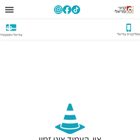
אפליקציית עזריאלי
עזריאלי גיפטקארד
אוי, העמוד אינו זמין