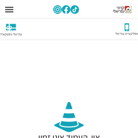
אפליקציית עזריאלי
עזריאלי גיפטקארד
אוי, העמוד אינו זמין