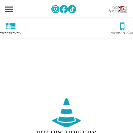
אפליקציית עזריאלי
עזריאלי גיפטקארד
אוי, העמוד אינו זמין