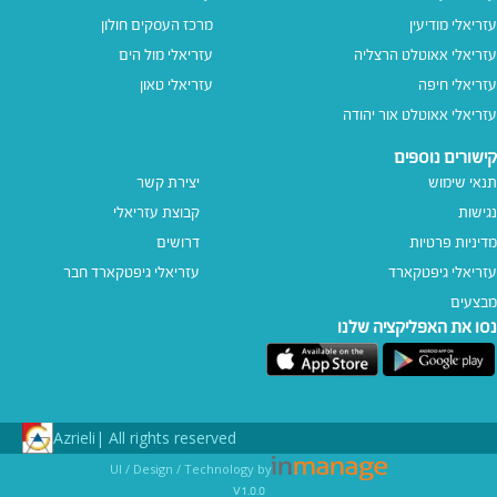
עזריאלי מודיעין
מרכז העסקים חולון
עזריאלי אאוטלט הרצליה
עזריאלי מול הים
עזריאלי חיפה
עזריאלי טאון
עזריאלי אאוטלט אור יהודה
קישורים נוספים
תנאי שימוש
יצירת קשר
נגישות
קבוצת עזריאלי
מדיניות פרטיות
דרושים
עזריאלי גיפטקארד
עזריאלי גיפטקארד חבר‎
מבצעים
נסו את האפליקציה שלנו
Azrieli
All rights reserved |
UI / Design / Technology by
v1.0.0