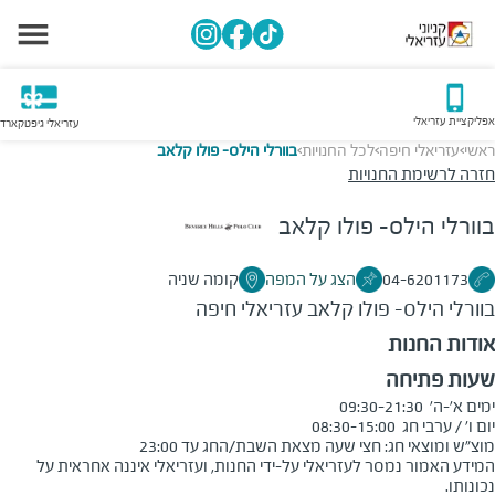
אפליקציית עזריאלי
עזריאלי גיפטקארד
ראשי
עזריאלי חיפה
לכל החנויות
בוורלי הילס- פולו קלאב
>
>
>
חזרה לרשימת החנויות
בוורלי הילס- פולו קלאב
04-6201173
הצג על המפה
קומה שניה
בוורלי הילס- פולו קלאב
עזריאלי חיפה
אודות החנות
שעות פתיחה
מוצ"ש ומוצאי חג: חצי שעה מצאת השבת/החג עד 23:00
המידע האמור נמסר לעזריאלי על-ידי החנות, ועזריאלי איננה אחראית על