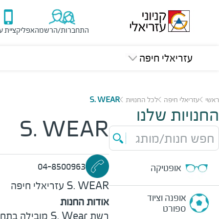
התחברות/הרשמה
אפליקציית ע
עזריאלי חיפה
ראשי
עזריאלי חיפה
לכל החנויות
S. WEAR
החנויות שלנו
S. WEAR
חפש חנות/מותג
04-8500963
אופטיקה
S. WEAR
עזריאלי חיפה
אופנה וציוד
אודות החנות
ספורט
רשת
S. Wear
מובילה בתחומ