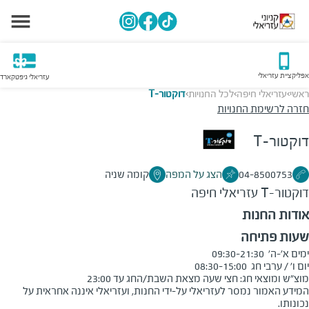
אפליקציית עזריאלי
עזריאלי גיפטקארד
ראשי
עזריאלי חיפה
לכל החנויות
דוקטור-T
>
>
>
חזרה לרשימת החנויות
דוקטור-T
04-8500753
הצג על המפה
קומה שניה
דוקטור-T
עזריאלי חיפה
אודות החנות
שעות פתיחה
מוצ"ש ומוצאי חג: חצי שעה מצאת השבת/החג עד 23:00
המידע האמור נמסר לעזריאלי על-ידי החנות, ועזריאלי איננה אחראית על