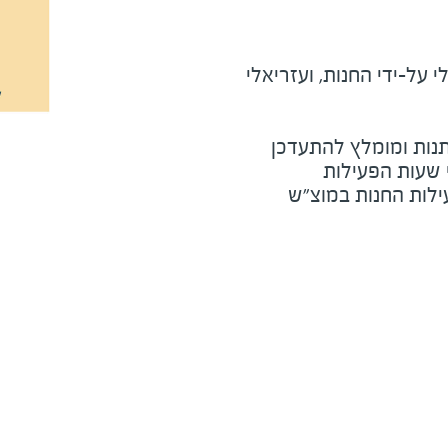
על-ידי החנות, ועזריאלי
נות ומומלץ להתעדכן
י שעות הפעילות
ילות החנות במוצ"ש