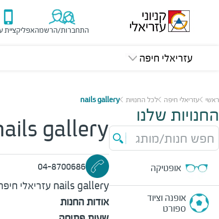
התחברות/הרשמה
אפליקציית ע
עזריאלי חיפה
ראשי
עזריאלי חיפה
לכל החנויות
nails gallery
החנויות שלנו
nails gallery
חפש חנות/מותג
04-8700686
אופטיקה
nails gallery
עזריאלי חיפה
אופנה וציוד
אודות החנות
ספורט
שעות פתיחה