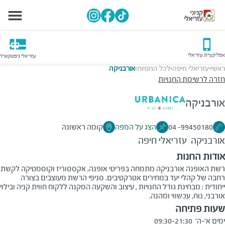
אפליקציית עזריאלי
עזריאלי גיפטקארד
ראשי
עזריאלי חיפה
לכל החנויות
אורבניקה
>
>
>
חזרה לרשימת החנויות
אורבניקה
99450180- 04
הצג על המפה
קומה ראשונה
אורבניקה
עזריאלי חיפה
אודות החנות
רשת האופנה אורבניקה מתמחה בפריטי אופנה, אקססוריז וקוסמטיקה לקשת
רחבה של קהלי יעד במחירים אטרקטיבים. סניפי הרשת מעוצבים בצורה
ייחודית : מבחינת גודל החנויות , עיצוב והשקעה המקנה ללקוח חווית קניה ובילוי
אורבני, נוח, עכשווי ומהנה.
שעות פתיחה