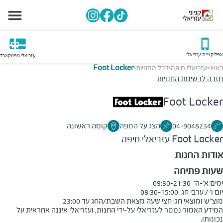
אפליקציית עזריאלי
עזריאלי גיפטקארד
ראשי
עזריאלי חיפה
לכל החנויות
Foot Locker
>
>
>
חזרה לרשימת החנויות
Foot Locker
04-9048234
הצג על המפה
קומה ראשונה
Foot Locker
עזריאלי חיפה
אודות החנות
שעות פתיחה
מוצ"ש ומוצאי חג: חצי שעה מצאת השבת/החג עד 23:00
המידע האמור נמסר לעזריאלי על-ידי החנות, ועזריאלי איננה אחראית על