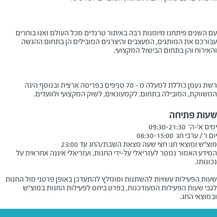
עם השנים פיתחנו מיומנות רבה באיתור טרנדים מכל העולם ואנו בוחרים
עבורכם את המותגים, המעצבים והיצרנים המובילים הן בתחום ההגשה
והאירוח והן בתחום הבישול המקצועי.
​רשת נעמן כוללת למעלה מ – 70 סניפים בפריסה ארצית ובנוסף הינה
המשווקת, המובילה בתחום, לקמעונאים, לשוק המקצועי ולוועדים.
שעות פתיחה
מוצ"ש ומוצאי חג: חצי שעה מצאת השבת/החג עד 23:00
המידע האמור נמסר לעזריאלי על-ידי החנות, ועזריאלי איננה אחראית על
שעות הפעילות עשויות להשתנות ומומלץ להתעדכן באופן פרטני מול החנות
לגבי שעות הפעילות המעודכנות, בפרט ביחס לפעילות החנות במוצ"ש
ובמוצאי החג.