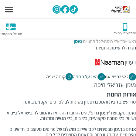
אפליקציית עזריאלי
עזריאלי גיפטקארד
ראשי
עזריאלי חיפה
לכל החנויות
נעמן
>
>
>
חזרה לרשימת החנויות
נעמן
04-8502522
הצג על המפה
קומה שניה
נעמן
עזריאלי חיפה
אודות החנות
סוד עיצוב הבית והמטבח טמון בשימת לב לפרטים הקטנים ביותר.
נעמן, מקבוצת "נעמן גרופ", הינה החברה הגדולה והמובילה בישראל בייבוא
ושיווק כלי מטבח מקצועיים, כלי בית, כלי הגשה ומתנות.
אנחנו בנעמן מבטיחים לכם שילוב מושלם של פריטים מעוצבים, חדשניים
ואיכותיים. עם מגוון רחב והתאמת המוצרים לכל כיס.