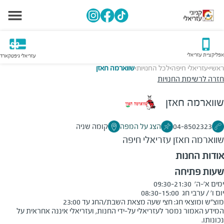
אפליקציית עזריאלי
עזריאלי גיפטקארד
ראשי
עזריאלי חיפה
לכל החנויות
שווארמה חאזן
>
>
>
חזרה לרשימת החנויות
שווארמה חאזן
04-8502323
הצג על המפה
קומה שניה
שווארמה חאזן
עזריאלי חיפה
אודות החנות
שעות פתיחה
מוצ"ש ומוצאי חג: חצי שעה מצאת השבת/החג עד 23:00
המידע האמור נמסר לעזריאלי על-ידי החנות, ועזריאלי איננה אחראית על