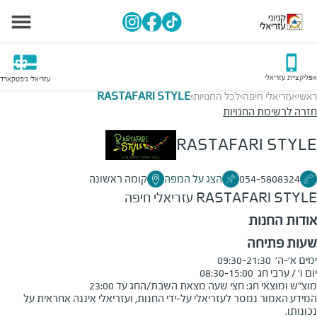
אפליקציית עזריאלי
עזריאלי גיפטקארד
ראשי
עזריאלי חיפה
לכל החנויות
RASTAFARI STYLE
>
>
>
חזרה לרשימת החנויות
RASTAFARI STYLE
054-5808324
הצג על המפה
קומה ראשונה
RASTAFARI STYLE
עזריאלי חיפה
אודות החנות
שעות פתיחה
מוצ"ש ומוצאי חג: חצי שעה מצאת השבת/החג עד 23:00
המידע האמור נמסר לעזריאלי על-ידי החנות, ועזריאלי איננה אחראית על