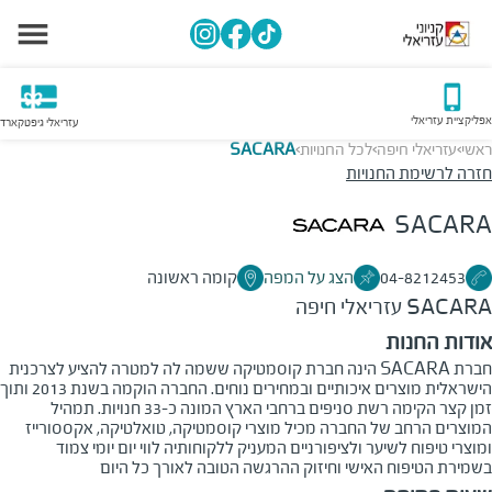
אפליקציית עזריאלי
עזריאלי גיפטקארד
ראשי
עזריאלי חיפה
לכל החנויות
SACARA
>
>
>
חזרה לרשימת החנויות
SACARA
04-8212453
הצג על המפה
קומה ראשונה
SACARA
עזריאלי חיפה
אודות החנות
חברת SACARA הינה חברת קוסמטיקה ששמה לה למטרה להציע לצרכנית
הישראלית מוצרים איכותיים ובמחירים נוחים. החברה הוקמה בשנת 2013 ותוך
זמן קצר הקימה רשת סניפים ברחבי הארץ המונה כ-33 חנויות. תמהיל
המוצרים הרחב של החברה מכיל מוצרי קוסמטיקה, טואלטיקה, אקססורייז
ומוצרי טיפוח לשיער ולציפורניים המעניק ללקוחותיה לווי יום יומי צמוד
בשמירת הטיפוח האישי וחיזוק ההרגשה הטובה לאורך כל היום