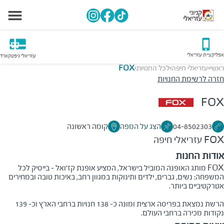
אפליקציית עזריאלי
עזריאלי גיפטקארד
ראשי
עזריאלי חיפה
לכל החנויות
FOX
>
>
>
חזרה לרשימת החנויות
FOX
04-8502303
הצג על המפה
קומה ראשונה
FOX
עזריאלי חיפה
אודות החנות
FOX מותג האופנה המוביל בישראל, המציע אופנת קז'ואל - בייסיק לכל
המשפחה: נשים, גברים, ילדים ותינוקות במגוון רחב, באיכות טובה ובמחירים
אטרקטיביים ביותר.
הרשת נמצאת בפריסה ארצית ומונה כ- 138 חנויות ברחבי הארץ וכ- 139
נקודות מכירה ברחבי העולם.