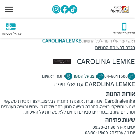
אפליקציית עזריאלי
עזריאלי גיפטקארד
ראשי
עזריאלי חיפה
לכל החנויות
CAROLINA LEMKE
>
>
>
חזרה לרשימת החנויות
CAROLINA LEMKE
04-6011500
הצג על המפה
קומה ראשונה
CAROLINA LEMKE
עזריאלי חיפה
אודות החנות
Carolinalemke הינה חברת אופנה המתמחה בעיצוב, ייצור ומכירת משקפי
שמש ומשקפי ראייה. החברה מציעה מגוון רחב של דגמי שמש וראייה מעוצבים
וטרנדים שונים, במחירים סבירים ונוחים ללא פשרות על האיכות .
שעות פתיחה