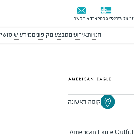
זריאלי
עזריאלי גיפטקארד
צור קשר
חנויות
אירועים
מבצעים
קופונים
מידע שימושי
ד
קומה ראשונה
אופנה האמריקאי American Eagle Outfitters