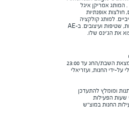
. המותג אמריקן איגל
, חולצות אופנתיות
יים. למותג קולקציה
רחבה של ג'ינסים במגוון גזרות, שטיפות ועיצובים. ב-AE
א את הג'ינס שלו.
את השבת/החג עד 23:00
על-ידי החנות, ועזריאלי
נות ומומלץ להתעדכן
י שעות הפעילות
ילות החנות במוצ"ש