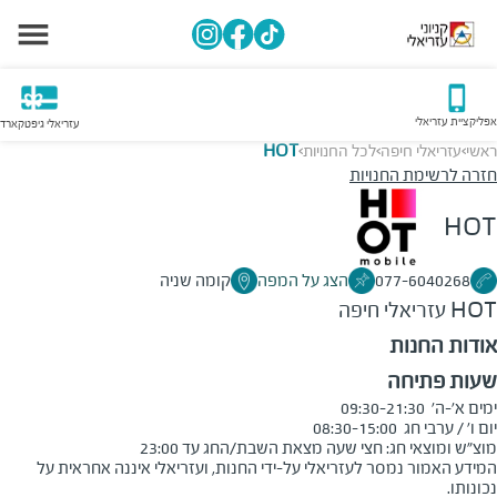
אפליקציית עזריאלי
עזריאלי גיפטקארד
ראשי
עזריאלי חיפה
לכל החנויות
HOT
>
>
>
חזרה לרשימת החנויות
HOT
077-6040268
הצג על המפה
קומה שניה
HOT
עזריאלי חיפה
אודות החנות
שעות פתיחה
מוצ"ש ומוצאי חג: חצי שעה מצאת השבת/החג עד 23:00
המידע האמור נמסר לעזריאלי על-ידי החנות, ועזריאלי איננה אחראית על