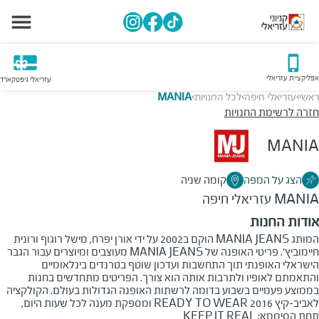
אפליקציית עזריאלי
עזריאלי גיפטקארד
ראשי
עזריאלי חיפה
לכל החנויות
MANIA
>
>
>
חזרה לרשימת החנויות
MANIA
הצג על המפה
קומה שניה
MANIA
עזריאלי חיפה
אודות החנות
המותג MANIA JEANS הוקם ב2002 על ידי אורן יפרח, מישל רוגוף ורונית
חיימוביץ'. פריטי האופנה של MANIA JEANS מעוצבים ומיוצרים עבור הגבר
הישראלי האופנתי תוך התחשבות ועדכון שוטף בטרנדים בינלאומיים
והתאמתם לאופיו ולתרבות אותה הוא צורך. הפריטים מתחדשים בחנות
בממוצע פעמיים בשבוע בדומה לרשתות האופנה הגדולות בעולם. הקולקציה
לאביב-קיץ 2016 READY TO WEAR ומספקת מענה לכל שעות היום,
תחת הסיסמא: KEEP IT REAL