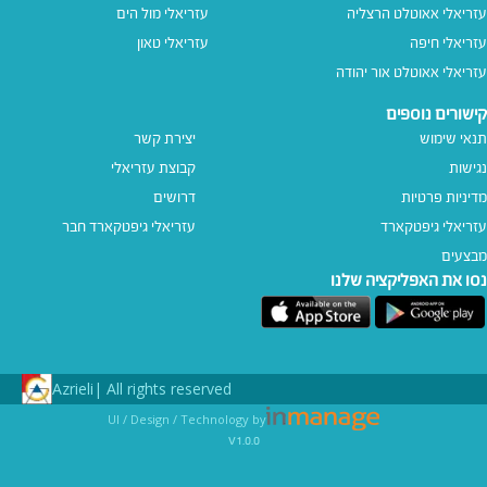
עזריאלי אאוטלט הרצליה
עזריאלי מול הים
עזריאלי חיפה
עזריאלי טאון
עזריאלי אאוטלט אור יהודה
קישורים נוספים
תנאי שימוש
יצירת קשר
נגישות
קבוצת עזריאלי
מדיניות פרטיות
דרושים
עזריאלי גיפטקארד
עזריאלי גיפטקארד חבר‎
מבצעים
נסו את האפליקציה שלנו
Azrieli
All rights reserved |
UI / Design / Technology by
v1.0.0