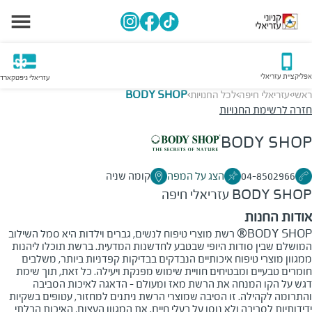
אפליקציית עזריאלי
עזריאלי גיפטקארד
ראשי
עזריאלי חיפה
לכל החנויות
BODY SHOP
>
>
>
חזרה לרשימת החנויות
BODY SHOP
04-8502966
הצג על המפה
קומה שניה
BODY SHOP
עזריאלי חיפה
אודות החנות
BODY SHOP® רשת מוצרי טיפוח לנשים, גברים וילדות היא סמל השילוב
המושלם שבין סודות היופי שבטבע לחדשנות המדעית. ברשת תוכלו ליהנות
ממגוון מוצרי טיפוח איכותיים הנבדקים בבדיקות קפדניות ביותר, משלבים
חומרים טבעיים ומבטיחים חוויית שימוש מפנקת ויעילה. כל זאת, תוך שימת
דגש על הקו המנחה את הרשת מאז ומעולם – הדאגה לאיכות הסביבה
והתרומה לקהילה. זו הסיבה שמוצרי הרשת ניתנים למחזור, עטופים בשקיות
ידידותיות לסביבה ולא נוסו על בעלי חיים. את המגוון העצום, האיכות הבלתי