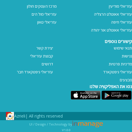
עזריאלי מודיעין
מרכז העסקים חולון
עזריאלי אאוטלט הרצליה
עזריאלי מול הים
עזריאלי חיפה
עזריאלי טאון
עזריאלי אאוטלט אור יהודה
קישורים נוספים
תנאי שימוש
יצירת קשר
נגישות
קבוצת עזריאלי
מדיניות פרטיות
דרושים
עזריאלי גיפטקארד
עזריאלי גיפטקארד חבר‎
מבצעים
נסו את האפליקציה שלנו
Azrieli
All rights reserved |
UI / Design / Technology by
v1.0.0