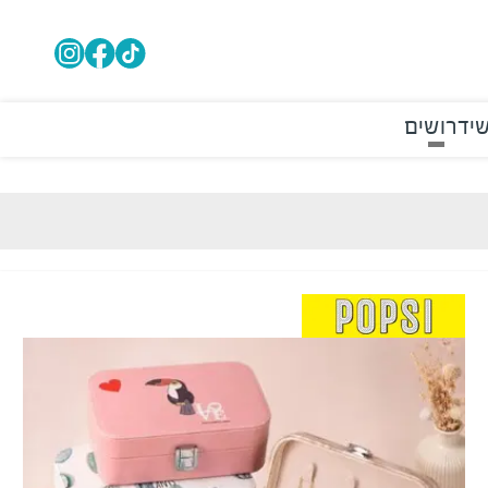
י
דרושים