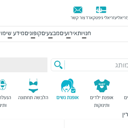
זריאלי
עזריאלי גיפטקארד
צור קשר
חנויות
אירועים
מבצעים
קופונים
מידע שימוש
ותג
ם
אופנת ילדים
אופנת נשים
הלבשה תחתונה
הנעלת
ותינוקות
ותינ
ין