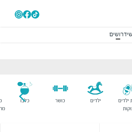
י
דרושים
 ילדים
ילדים
כושר
כלבו
מ
וקות
מחש