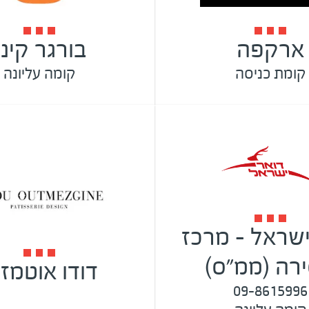
ארקפה
בורגר קינג
קומת כניסה
קומה עליונה
ישראל - מרכז
רה (ממ"ס)
דודו אוטמזג
09-8615996