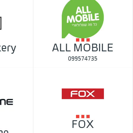
ery
ALL MOBILE
099574735
FOX
me