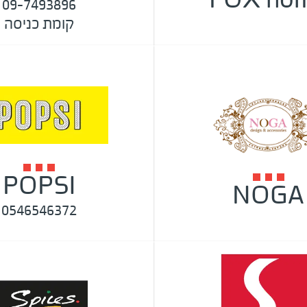
09-7493896
קומת כניסה
POPSI
NOGA
0546546372