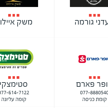
דני גורמה
משק איילו
פר פארם
סטימצקי
077-614-7122
077-888054
קומת כניסה
קומה עליונה