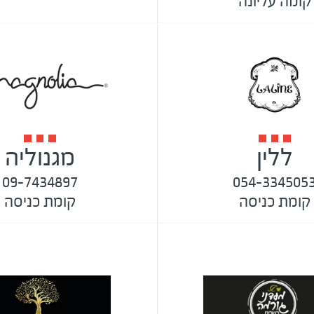
קומה עליונה
ללין
מגנוליה
09-7434897
054-334505
קומת כניסה
קומת כניסה