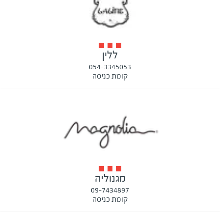
ללין
054-3345053
קומת כניסה
מגנוליה
09-7434897
קומת כניסה