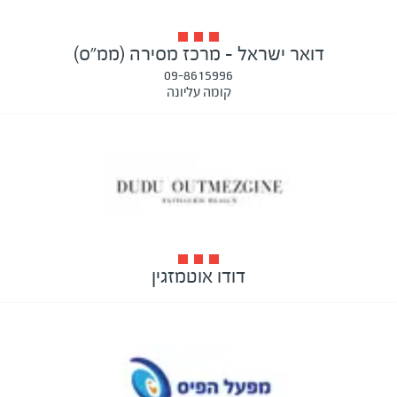
דואר ישראל - מרכז מסירה (ממ"ס)
09-8615996
קומה עליונה
דודו אוטמזגין