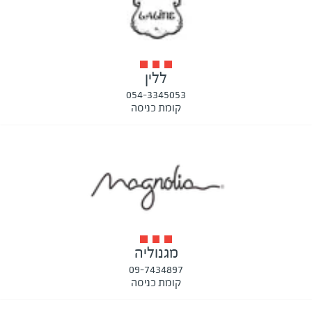
ללין
054-3345053
קומת כניסה
מגנוליה
09-7434897
קומת כניסה