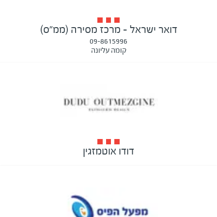
דואר ישראל - מרכז מסירה (ממ"ס)
09-8615996
קומה עליונה
דודו אוטמזגין