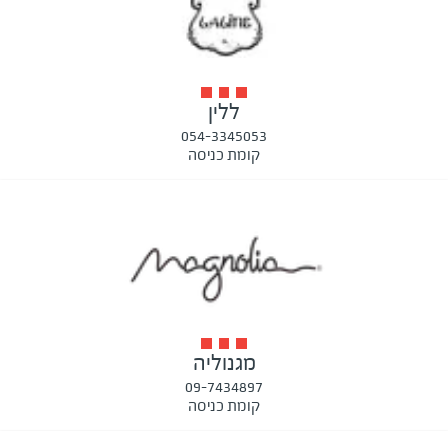
ללין
054-3345053
קומת כניסה
מגנוליה
09-7434897
קומת כניסה