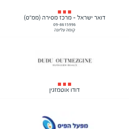
דואר ישראל - מרכז מסירה (ממ"ס)
09-8615996
קומה עליונה
דודו אוטמזגין