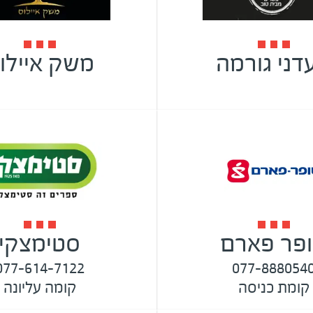
דני גורמה
משק איילו
פר פארם
סטימצקי
077-614-7122
077-888054
קומת כניסה
קומה עליונה