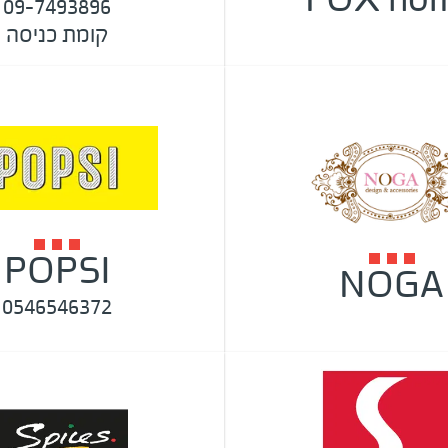
09-7493896
קומת כניסה
POPSI
NOGA
0546546372