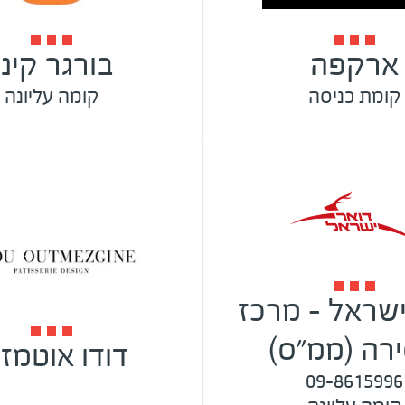
ארקפה
בורגר קינג
קומת כניסה
קומה עליונה
ישראל - מרכז
רה (ממ"ס)
דודו אוטמזג
09-8615996