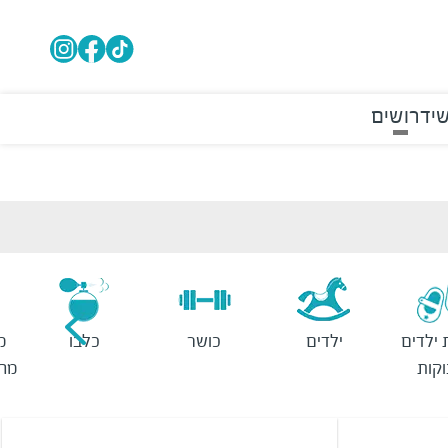
י
דרושים
 ילדים
ילדים
כושר
כלבו
מ
וקות
מחש