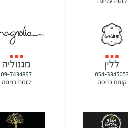
קומה עליונה
ללין
מגנוליה
09-7434897
054-334505
קומת כניסה
קומת כניסה