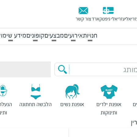
זריאלי
עזריאלי גיפטקארד
צור קשר
חנויות
אירועים
מבצעים
קופונים
מידע שימוש
ותג
ם
אופנת ילדים
אופנת נשים
הלבשה תחתונה
הנעלת
ותינוקות
ותינ
ין