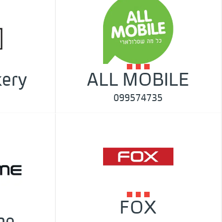
ery
ALL MOBILE
099574735
FOX
me