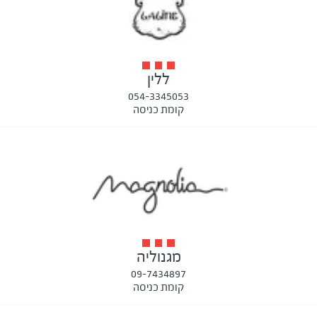
ללין
054-3345053
קומת כניסה
מגנוליה
09-7434897
קומת כניסה