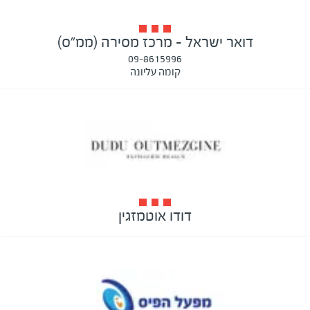
דואר ישראל - מרכז מסירה (ממ"ס)
09-8615996
קומה עליונה
דודו אוטמזגין