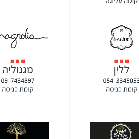
קומה עליונה
ללין
מגנוליה
09-7434897
054-334505
קומת כניסה
קומת כניסה