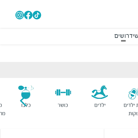
י
דרושים
 ילדים
ילדים
כושר
כלבו
מ
וקות
מחש