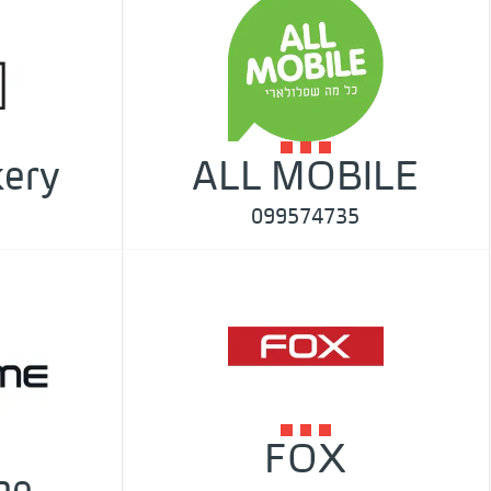
ery
ALL MOBILE
099574735
FOX
me