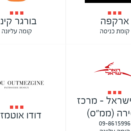
ארקפה
בורגר קינג
קומת כניסה
קומה עליונה
ישראל - מרכז
רה (ממ"ס)
דודו אוטמזג
09-8615996