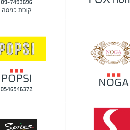
09-7493896
קומת כניסה
POPSI
NOGA
0546546372