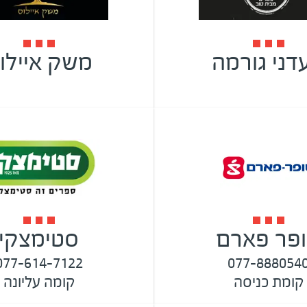
דני גורמה
משק איילו
פר פארם
סטימצקי
077-614-7122
077-888054
קומת כניסה
קומה עליונה