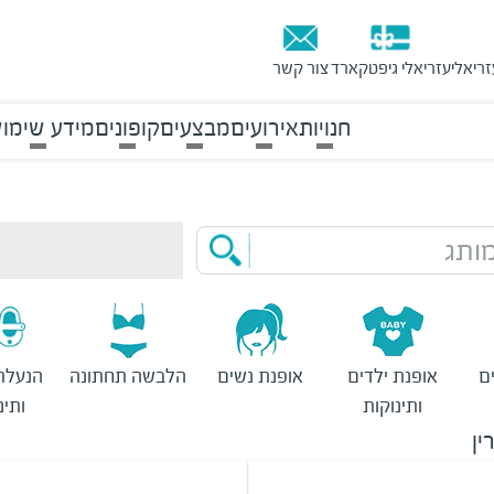
זריאלי
עזריאלי גיפטקארד
צור קשר
חנויות
אירועים
מבצעים
קופונים
מידע שימוש
ותג
ם
אופנת ילדים
אופנת נשים
הלבשה תחתונה
הנעלת
ותינוקות
ותינ
ין