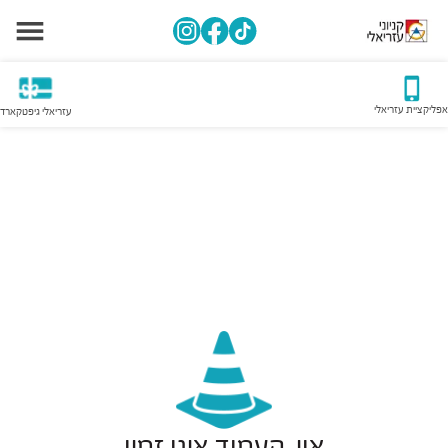
אפליקציית עזריאלי
עזריאלי גיפטקארד
אוי, העמוד אינו זמין