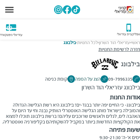
אפליקציית עזריאלי
עזריאלי גיפטקארד
ראשי
עזריאלי הוד השרון
לכל החנויות
בילבונג
>
>
>
חזרה לרשימת החנויות
בילבונג
09-7996335
הצג על המפה
קומת כניסה
בילבונג
עזריאלי הוד השרון
אודות החנות
בילבונג- כי החיים יפה יותר בבגד-ים! בילבונג היא רשת הגלישה הגדולה
והמובילה בישראל מותג הגלישה האוסטרלי הוותיק נבנה וחי עד היום על
האהבה לים, לגלים ולאנשים שרוכבים עליהם! ברשת בילבונג תוכלו למצוא
את הקולקציות החדשות ביותר במקביל להשקותיהם בקליפורניה ואוסטרליה.
שעות פתיחה