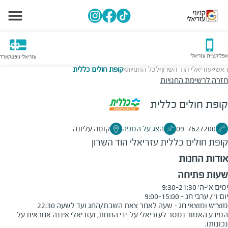
אפליקציית עזריאלי
עזריאלי גיפטקארד
ראשי
עזריאלי הוד השרון
לכל החנויות
קופת חולים כללית
>
>
>
חזרה לרשימת החנויות
קופת חולים כללית
09-7627200
הצג על המפה
קומה עליונה
קופת חולים כללית
עזריאלי הוד השרון
אודות החנות
שעות פתיחה
מוצ"ש ומוצאי חג - שעה לאחר צאת השבת/החג ועד לשעה 22:30
המידע האמור נמסר לעזריאלי על-ידי החנות, ועזריאלי איננה אחראית על