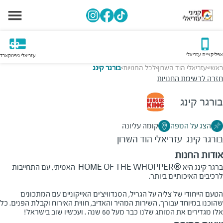
אפליקציית עזריאלי
עזריאלי גיפטקארד
ראשי
עזריאלי הוד השרון
לכל החנויות
בורגר קינג
>
>
>
חזרה לרשימת החנויות
בורגר קינג
הצג על המפה
קומה עליונה
בורגר קינג
עזריאלי הוד השרון
אודות החנות
ברגר קינג היא
HOME OF THE WHOPPER®
האמיתי, עם התחייבות
לרכיבים האיכותיים ביותר.
הטעם הייחודי של צליה על הגריל, הסנדוויצ'ים האייקוניים עם המתכונים
שהוכנו במיוחד עבורך, השירות המהיר והאדיב, חווית האירוח וקבלת הפנים. כל
אלו מגדירים את המותג שלנו כבר מעל 60 שנה
.
ועכשיו שוב בישראל!