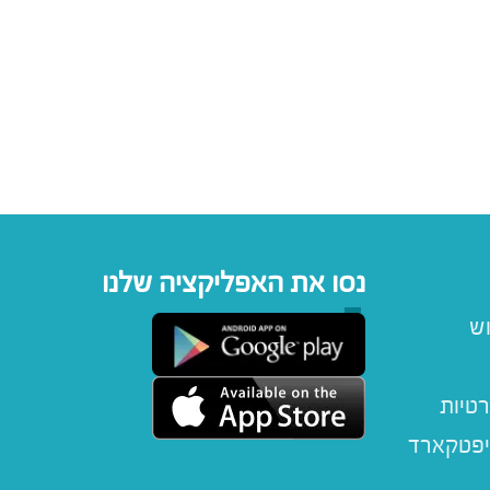
נסו את האפליקציה שלנו
וש
רטיות
יפטקארד