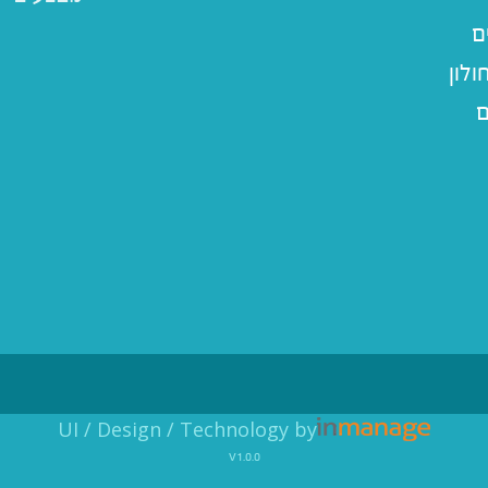
ם
לון
ם
UI / Design / Technology by
v1.0.0