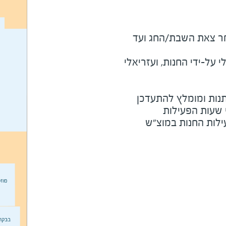
מוצ"ש ומוצאי חג - שעה לאחר צאת השבת/החג ועד 
על-ידי החנות, ועזריאלי
נות ומומלץ להתעדכן
י שעות הפעילות
ילות החנות במוצ"ש