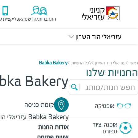
התחברות/הרשמה
אפליקציית ע
עזריאלי הוד השרון
ראשי
עזריאלי הוד השרון
לכל החנויות
Babka Bakery
החנויות שלנו
bka Bakery
חפש חנות/מותג
קומת כניסה
אופטיקה
Babka Bakery
עזריאלי הו
אופנה וציוד
אודות החנות
ספורט
שעות פתיחה